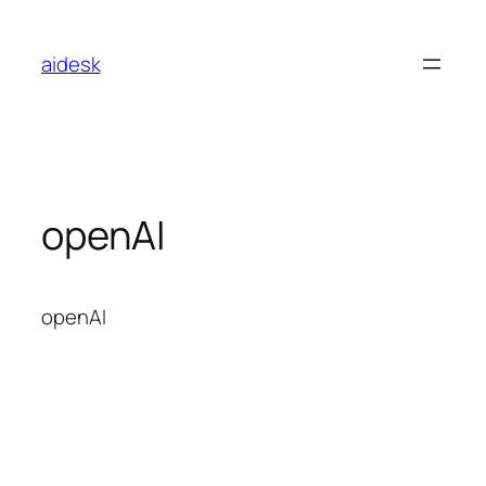
콘
텐
aidesk
츠
로
바
로
가
기
openAI
openAI