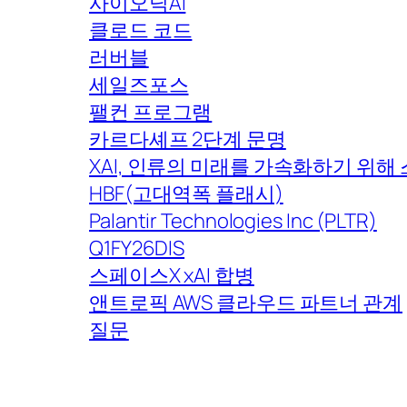
사이오닉AI
클로드 코드
러버블
세일즈포스
팰컨 프로그램
카르다셰프 2단계 문명
XAI, 인류의 미래를 가속화하기 위해
HBF(고대역폭 플래시)
Palantir Technologies Inc (PLTR)
Q1FY26DIS
스페이스X xAI 합병
앤트로픽 AWS 클라우드 파트너 관계
질문