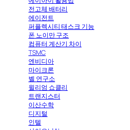
에이아이 활용법
전고체 배터리
에이전트
퍼플렉시티 태스크 기능
폰 노이만 구조
컴퓨터 계산기 차이
TSMC
엔비디아
마이크론
벨 연구소
윌리엄 쇼클리
트랜지스터
이산수학
디지털
인텔