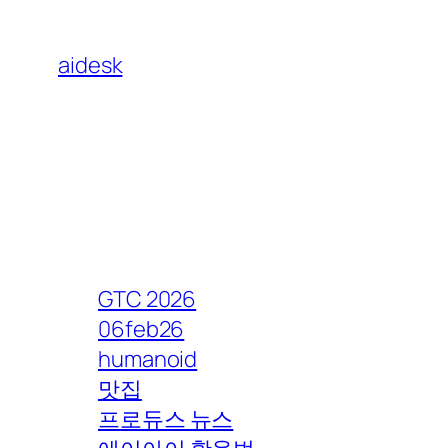
콘
텐
aidesk
츠
로
바
로
가
기
GTC 2026
06feb26
humanoid
맛집
프로듀스 뉴스