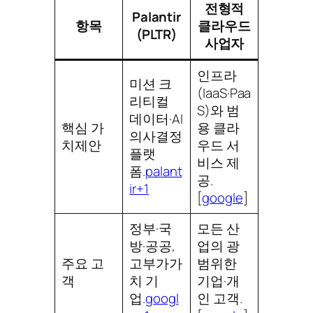
전형적
Palantir
항목
클라우드
(PLTR)
사업자
인프라
미션 크
(IaaS·Paa
리티컬
S)와 범
데이터·AI
핵심 가
용 클라
의사결정
치제안
우드 서
플랫
비스 제
폼.
palant
공.
ir+1
[
google
]​
정부·국
모든 산
방·공공,
업의 광
주요 고
고부가가
범위한
객
치 기
기업·개
업.
googl
인 고객.