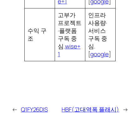
e+1
[
google
]​
고부가
인프라
프로젝트
사용량·
수익 구
·플랫폼
서비스
조
구독 중
구독 중
심.
wise+
심.
1
[
google
]​
←
Q1FY26DIS
HBF(고대역폭 플래시)
→