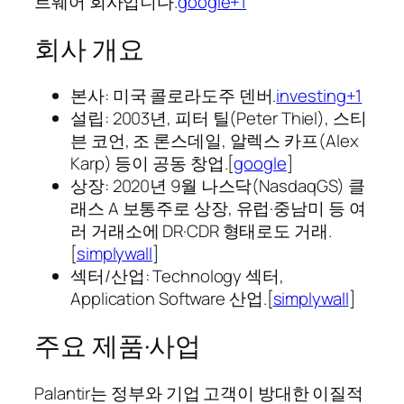
트웨어 회사입니다.
google+1
회사 개요
본사: 미국 콜로라도주 덴버.
investing+1
설립: 2003년, 피터 틸(Peter Thiel), 스티
븐 코언, 조 론스데일, 알렉스 카프(Alex
Karp) 등이 공동 창업.[
google
]​
상장: 2020년 9월 나스닥(NasdaqGS) 클
래스 A 보통주로 상장, 유럽·중남미 등 여
러 거래소에 DR·CDR 형태로도 거래.
[
simplywall
]​
섹터/산업: Technology 섹터,
Application Software 산업.[
simplywall
]​
주요 제품·사업
Palantir는 정부와 기업 고객이 방대한 이질적