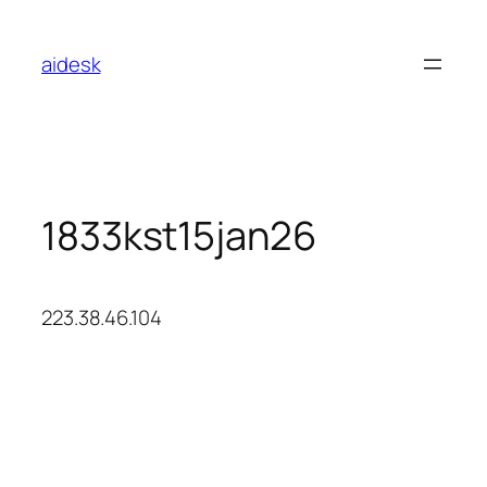
콘
텐
aidesk
츠
로
바
로
가
기
1833kst15jan26
223.38.46.104