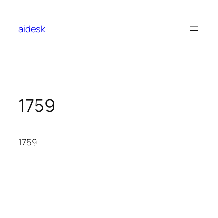
콘
텐
aidesk
츠
로
바
로
가
기
1759
1759