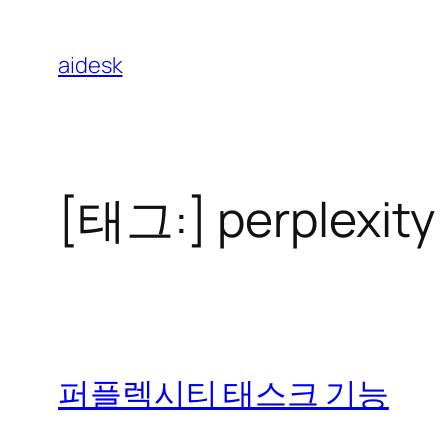
콘
텐
aidesk
츠
로
바
로
[태그:]
perplexity
가
기
퍼플렉시티 태스크 기능