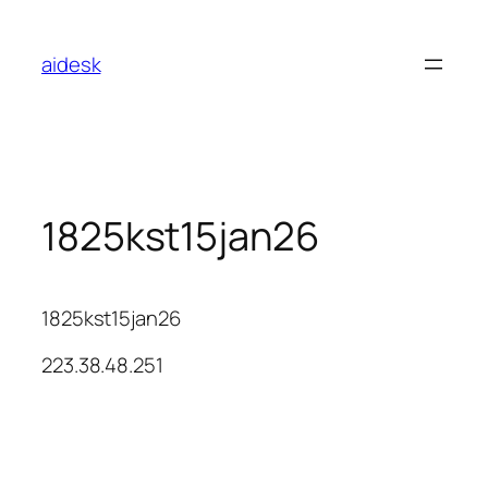
콘
텐
aidesk
츠
로
바
로
가
기
1825kst15jan26
1825kst15jan26
223.38.48.251