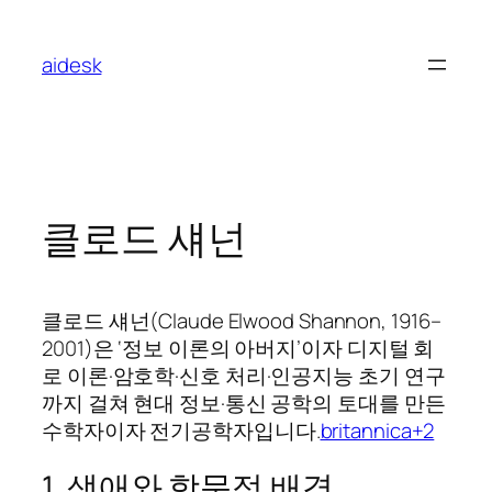
콘
텐
aidesk
츠
로
바
로
가
기
클로드 섀넌
클로드 섀넌(Claude Elwood Shannon, 1916–
2001)은 ‘정보 이론의 아버지’이자 디지털 회
로 이론·암호학·신호 처리·인공지능 초기 연구
까지 걸쳐 현대 정보·통신 공학의 토대를 만든
수학자이자 전기공학자입니다.
britannica+2
1. 생애와 학문적 배경