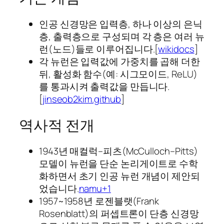
인공 신경망은 입력층, 하나 이상의 은닉
층, 출력층으로 구성되며 각 층은 여러 뉴
런(노드)들로 이루어집니다.[
wikidocs
]​
각 뉴런은 입력값에 가중치를 곱해 더한
뒤, 활성화 함수(예: 시그모이드, ReLU)
를 통과시켜 출력값을 만듭니다.
[
jinseob2kim.github
]​
역사적 전개
1943년 매컬럭–피츠(McCulloch–Pitts)
모델이 뉴런을 단순 논리게이트로 수학
화하면서 초기 인공 뉴런 개념이 제안되
었습니다.
namu+1
1957~1958년 로젠블랫(Frank
Rosenblatt)의 퍼셉트론이 단층 신경망