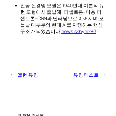
인공 신경망 모델은 1940년대 이론적 뉴
런 모형에서 출발해, 퍼셉트론–다층 퍼
셉트론–CNN과 딥러닝으로 이어지며 오
늘날 대부분의 현대 AI를 지탱하는 핵심
구조가 되었습니다.
news.skhynix+3
←
앨런 튜링
튜링 테스트
→
더 많은 게시물