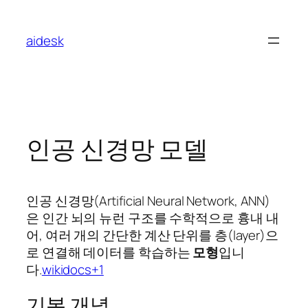
콘
텐
aidesk
츠
로
바
로
가
기
인공 신경망 모델
인공 신경망(Artificial Neural Network, ANN)
은 인간 뇌의 뉴런 구조를 수학적으로 흉내 내
어, 여러 개의 간단한 계산 단위를 층(layer)으
로 연결해 데이터를 학습하는
모형
입니
다.
wikidocs+1
기본 개념