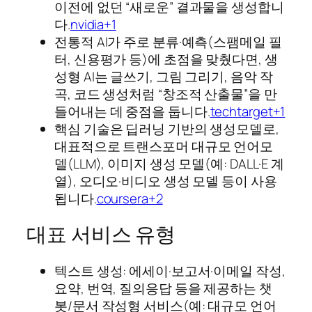
이전에 없던 “새로운” 결과물을 생성합니
다.
nvidia+1
전통적 AI가 주로 분류·예측(스팸메일 필
터, 신용평가 등)에 초점을 맞췄다면, 생
성형 AI는 글쓰기, 그림 그리기, 음악 작
곡, 코드 생성처럼 “창조적 산출물”을 만
들어내는 데 중점을 둡니다.
techtarget+1
핵심 기술은 딥러닝 기반의 생성모델로,
대표적으로 트랜스포머 대규모 언어모
델(LLM), 이미지 생성 모델(예: DALL·E 계
열), 오디오·비디오 생성 모델 등이 사용
됩니다.
coursera+2
대표 서비스 유형
텍스트 생성: 에세이·보고서·이메일 작성,
요약, 번역, 질의응답 등을 제공하는 챗
봇/문서 작성형 서비스(예: 대규모 언어