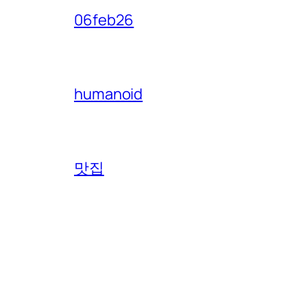
06feb26
humanoid
맛집