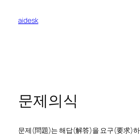
콘
텐
aidesk
츠
로
바
로
가
기
문제의식
문제(問題)는 해답(解答)을 요구(要求)하는 물